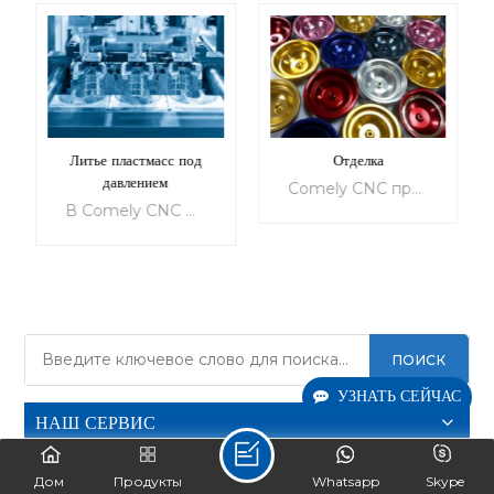
Литье пластмасс под
Отделка
давлением
Comely CNC предоставляет широкий спектр услуг по чистовой обработке для повышения качества ваших деталей. Наши услуги адаптированы для удовлетворения ваших конкретных потребностей, будь то внешний вид, механические, тепловые, электрические или другие функциональные требования. Мы предлагаем широкий спектр стандартных и индивидуальных отделочных услуг для всех типов материалов, включая пластик и металл. Наши услуги предназначены для защиты текстуры поверхности ваших деталей и улучшения их функциональности и эргономики, что делает их более подходящими для повседневного использования. Выберите один из наших различных вариантов отделки, включая 3D-печать, литье под давлением, литье под давлением, детали из листового металла, вакуумное литье и экструдированный алюминий, чтобы придать вашим продуктам идеальный завершающий штрих.
В Comely CNC мы гордимся своей способностью предлагать первоклассные услуги по литью пластмасс под давлением для предприятий в различных отраслях. Наша команда экспертов обладает знаниями и опытом, необходимыми для того, чтобы каждый проект, за который мы беремся, был адаптирован к конкретным потребностям наших клиентов. Мы инвестировали в самое современное оборудование и технологии, чтобы гарантировать, что наши внутренние мощности всегда на должном уровне, что позволяет нам предлагать быстрое литье под давлением и производство по требованию.
ПОИСК
УЗНАТЬ
УЗНАТЬ
УЗНАТЬ СЕЙЧАС
БОЛЬШЕ
НАШ СЕРВИС
БОЛЬШЕ
Дом
Продукты
Whatsapp
Skype