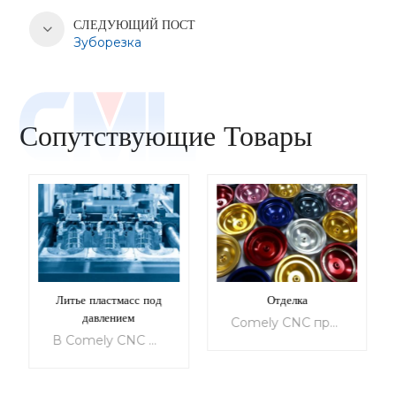
СЛЕДУЮЩИЙ ПОСТ
Зуборезка
Сопутствующие Товары
Литье пластмасс под
Отделка
давлением
Comely CNC предоставляет широкий спектр услуг по чистовой обработке для повышения качества ваших деталей. Наши услуги адаптированы для удовлетворения ваших конкретных потребностей, будь то внешний вид, механические, тепловые, электрические или другие функциональные требования. Мы предлагаем широкий спектр стандартных и индивидуальных отделочных услуг для всех типов материалов, включая пластик и металл. Наши услуги предназначены для защиты текстуры поверхности ваших деталей и улучшения их функциональности и эргономики, что делает их более подходящими для повседневного использования. Выберите один из наших различных вариантов отделки, включая 3D-печать, литье под давлением, литье под давлением, детали из листового металла, вакуумное литье и экструдированный алюминий, чтобы придать вашим продуктам идеальный завершающий штрих.
В Comely CNC мы гордимся своей способностью предлагать первоклассные услуги по литью пластмасс под давлением для предприятий в различных отраслях. Наша команда экспертов обладает знаниями и опытом, необходимыми для того, чтобы каждый проект, за который мы беремся, был адаптирован к конкретным потребностям наших клиентов. Мы инвестировали в самое современное оборудование и технологии, чтобы гарантировать, что наши внутренние мощности всегда на должном уровне, что позволяет нам предлагать быстрое литье под давлением и производство по требованию.