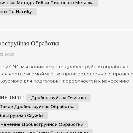
личные Методы Гибки Листового Металла
еты По Изгибу
роструйная Обработка
23, 2023
ely CNC мы понимаем, что дробеструйная обработка
тся неотъемлемой частью производственного процесс
ьзуемого для подготовки поверхностей к нанесению
тия или покраске. В этой статье мы стремимся
оставить вам исчерпывающее руководство по
ИЕ ТЕГИ :
Дробеструйная Очистка
струйной очистке с подробным описанием всего, что 
 Такое Дробеструйная Обработка
 знать для достижения наилучших возможных
беструйная Служба
ьтатов. Что такое дробеструй...
менение Дробеструйной Обработки