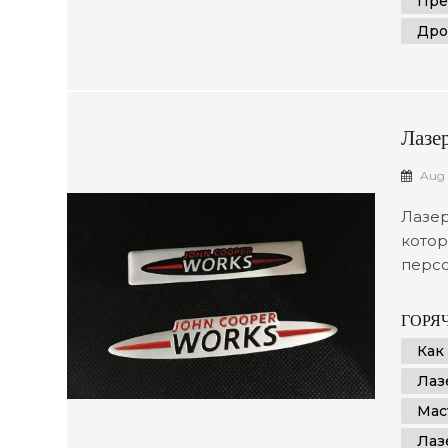
Пре
Дро
Лазе
Aug 
Лазер
котор
персо
увлек
работ
ГОРЯЧ
поним
Как
подго
Лаз
конкре
Мас
Лаз