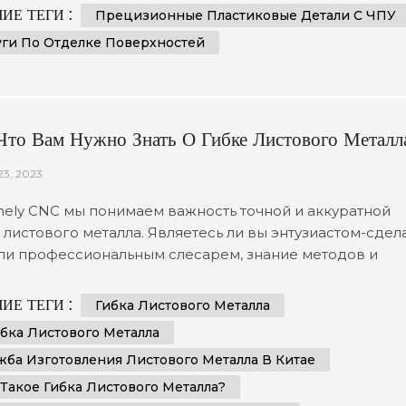
ающих требованиям наших клиентов в самых разных
ИЕ ТЕГИ :
Прецизионные Пластиковые Детали С ЧПУ
лях, таких как автомобилестроение, производство
уги По Отделке Поверхностей
инского оборудования, электроники и упаковки. Наш
заключается в оказ...
 Что Вам Нужно Знать О Гибке Листового Металл
23, 2023
ely CNC мы понимаем важность точной и аккуратной
 листового металла. Являетесь ли вы энтузиастом-сдел
ли профессиональным слесарем, знание методов и
ов по гибке листового металла поможет вам добиться
речного результата. В этом всеобъемлющем руководс
ИЕ ТЕГИ :
Гибка Листового Металла
едоставим вам пошаговые инструкции и важные сове
ибка Листового Металла
, как точно и аккуратно согнуть листовой металл. Что та
жба Изготовления Листового Металла В Китае
 Такое Гибка Листового Металла?