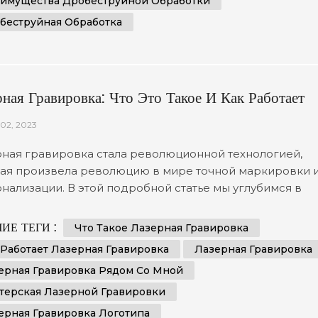
имущества Дробеструйной Обработки
беструйная Обработка
рная Гравировка: Что Это Такое И Как Работает
02, 2023
ная гравировка стала революционной технологией,
ая произвела революцию в мире точной маркировки 
нализации. В этой подробной статье мы углубимся в
ательный мир лазерной гравировки, изучая ее сложну
у и разнообразные применения. Благодаря глубокому
ИЕ ТЕГИ :
Что Такое Лазерная Гравировка
анию этого передового процесса вы будете лучше
 Работает Лазерная Гравировка
Лазерная Гравировка
товлены к использованию его потенциала для ваших
ерная Гравировка Рядом Со Мной
тных нужд. 1....
терская Лазерной Гравировки
ерная Гравировка Логотипа