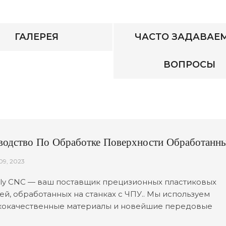
ГАЛЕРЕЯ
ЧАСТО ЗАДАВАЕ
ВОПРОСЫ
водство По Обработке Поверхности Обработанн
тиковых Деталей
09, 2023
y CNC — ваш поставщик прецизионных пластиковых
ей, обработанных на станках с ЧПУ.. Мы используем
кокачественные материалы и новейшие передовые
логии для создания нестандартных и доступных решен