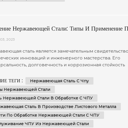
ение Нержавеющей Стали: Типы И Применение 
ботке На Станках С ЧПУ И Производстве
03, 2023
ового Металла
веющая сталь является замечательным свидетельств
еческих инноваций и инженерного мастерства. Его
рсальность, долговечность и коррозионная стойкость
лили ему найти множество применений в различных
лях промышленности. В этой статье мы отправимся в
ИЕ ТЕГИ :
Нержавеющая Сталь С Чпу
ествие, чтобы проанализировать типы нержавеющей
ы Нержавеющей Стали
 и углубиться в ее неотъемлемую роль в механической
ь Нержавеющей Стали В Обработке С ЧПУ
отке с ЧПУ и...
жавеющая Сталь В Производстве Листового Металла
уги По Обработке Нержавеющей Стали С ЧПУ
луживание ЧПУ Из Нержавеющей Стали