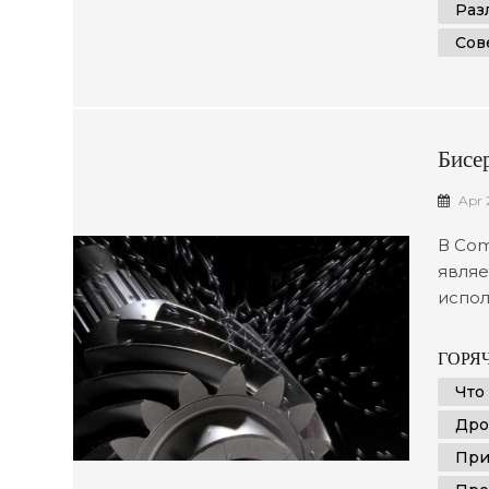
Раз
Сов
Бисе
Apr 
В Com
являе
испол
покры
пред
ГОРЯЧ
дробе
Что
нужно
Дро
резул
При