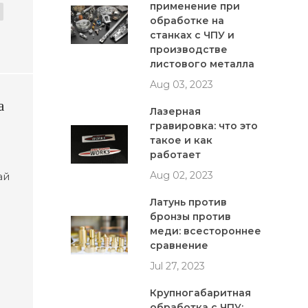
применение при
обработке на
станках с ЧПУ и
производстве
листового металла
Aug 03, 2023
а
Лазерная
гравировка: что это
такое и как
работает
Aug 02, 2023
ай
Латунь против
бронзы против
тве
меди: всестороннее
ты
сравнение
кое
Jul 27, 2023
Крупногабаритная
обработка с ЧПУ: