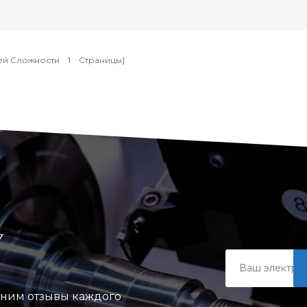
ей Сложности
1
Страницы]
У
ценим отзывы каждого