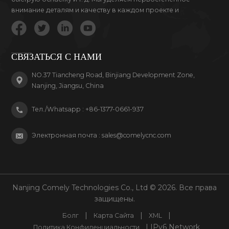
внимание деталям и качеству в каждом проекте и
продукте, за который мы беремся.
СВЯЗАТЬСЯ С НАМИ
NO.37 Tiancheng Road, Binjiang Development Zone,
Nanjing, Jiangsu, China
Тел./Whatsapp :
+86-1377-0661-937
Электронная почта :
sales@comelycnc.com
Nanjing Comely Technologies Co., Ltd © 2026. Все права
защищены.
|
|
|
Болг
Карта Сайта
XML
| IPv6 Network
Политика Конфиденциальности