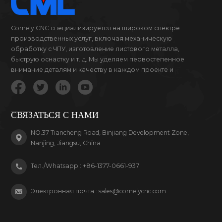
Comely CNC специализируется на широком спектре
производственных услуг, включая механическую
обработку с ЧПУ, изготовление листового металла,
быструю оснастку и т. д. Мы уделяем первостепенное
внимание деталям и качеству в каждом проекте и
продукте, за который мы беремся.
СВЯЗАТЬСЯ С НАМИ
NO.37 Tiancheng Road, Binjiang Development Zone,
Nanjing, Jiangsu, China
Тел./Whatsapp :
+86-1377-0661-937
Электронная почта :
sales@comelycnc.com