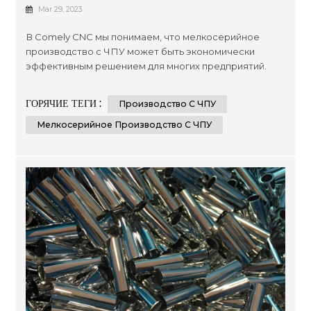
Мелкосерийного Производства Станков С
Mar 29, 2023
ЧПУ
В Comely CNC мы понимаем, что мелкосерийное
производство с ЧПУ может быть экономически
эффективным решением для многих предприятий.
Однако важно знать о факторах, которые могут
повлиять на стоимость этого типа производства. В
ГОРЯЧИЕ ТЕГИ :
Производство С ЧПУ
этой статье мы рассмотрим семь ключевых
факторов, которые могут повлиять на цену
Мелкосерийное Производство С ЧПУ
мелкосерийного производства станков с ЧПУ, и
дадим несколько советов по контролю затрат. Факт...