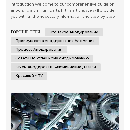
Introduction Welcome to our comprehensive guide on
anodizing aluminum parts. In this article, we will provide
you with all the necessary information and step-by-step
instructions to help you understand and implement the
process of anodizing aluminum parts effectively.
ГОРЯЧИЕ ТЕГИ :
Что Такое Анодирование
Whether you are a beginner or an experienced individual
in the world of metalworking, this guide aims to assist you
Преимущества Анодирования Алюминия
in achieving th...
Процесс Анодирования
Советы По Успешному Анодированию
Зачем Анодировать Алюминиевые Детали
Красивый ЧПУ