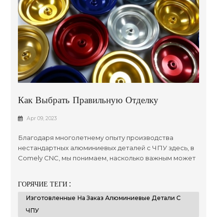
Как Выбрать Правильную Отделку
Поверхности Для Обработанного
Apr 09, 2023
Алюминия?
Благодаря многолетнему опыту производства
нестандартных алюминиевых деталей с ЧПУ здесь, в
Comely CNC, мы понимаем, насколько важным может
быть выбор правильной обработки поверхности ,
когда речь идет о сроке службы продукта, а также об
ГОРЯЧИЕ ТЕГИ :
общих стандартах презентации. со временем для
Изготовленные На Заказ Алюминиевые Детали С
клиентов, которые ищут широкий спектр
оптимизированных результатов, независимо от
ЧПУ