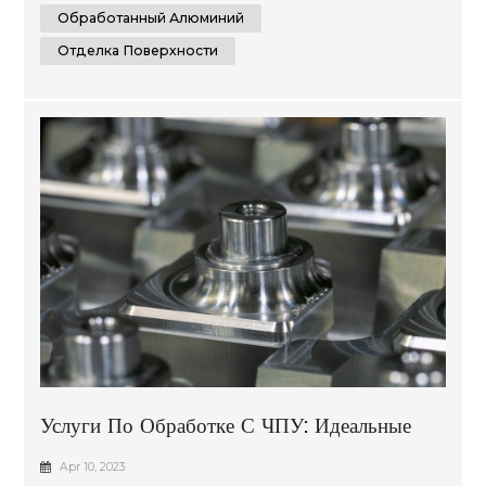
размера или сложности их проектов, ...
Обработанный Алюминий
Отделка Поверхности
Услуги По Обработке С ЧПУ: Идеальные
Детали Для Вашего Проекта
Apr 10, 2023