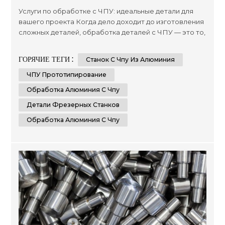
Услуги по обработке с ЧПУ: идеальные детали для
вашего проекта Когда дело доходит до изготовления
сложных деталей, обработка деталей с ЧПУ — это то,
что вам нужно. Этот специализированный процесс
включает использование станков с числовым
ГОРЯЧИЕ ТЕГИ :
Станок С Чпу Из Алюминия
программным управлением (ЧПУ) для создания
точных индивидуальных деталей из различных
ЧПУ Прототипирование
материалов. Благодаря возможности производить
Обработка Алюминия С Чпу
высокоточные и воспроизводимые...
Детали Фрезерных Станков
Обработка Алюминия С Чпу