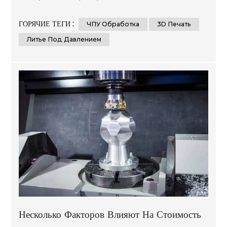
функциональности. Это позволяет дизайнерам и
инженерам повторять и совершенствовать свои
ГОРЯЧИЕ ТЕГИ :
ЧПУ Обработка
3D Печать
проекты перед переходом к массовому
производству, снижая риск дорогостоящих ошибок и
Литье Под Давлением
повышая качество конечного продукта.
Прототипирование может быть выполнено с
использованием различны...
Несколько Факторов Влияют На Стоимость