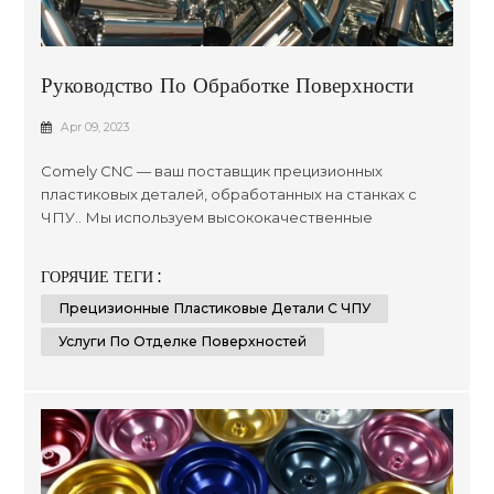
Руководство По Обработке Поверхности
Обработанных Пластиковых Деталей
Apr 09, 2023
Comely CNC — ваш поставщик прецизионных
пластиковых деталей, обработанных на станках с
ЧПУ.. Мы используем высококачественные
материалы и новейшие передовые технологии для
создания нестандартных и доступных решений,
ГОРЯЧИЕ ТЕГИ :
отвечающих требованиям наших клиентов в самых
Прецизионные Пластиковые Детали С ЧПУ
разных отраслях, таких как автомобилестроение,
производство медицинского оборудования,
Услуги По Отделке Поверхностей
электроники и упаковки. Наш опыт заключается в
оказ...