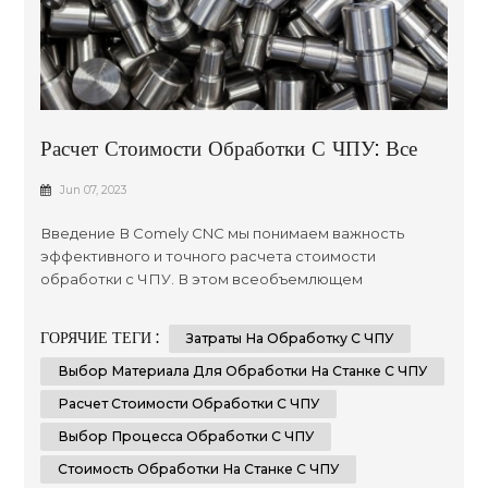
Расчет Стоимости Обработки С ЧПУ: Все
Факторы И Советы, Которые Вы Должны
Jun 07, 2023
Знать
Введение В Comely CNC мы понимаем важность
эффективного и точного расчета стоимости
обработки с ЧПУ. В этом всеобъемлющем
руководстве будут подробно описаны тонкости
определения стоимости процессов обработки на
ГОРЯЧИЕ ТЕГИ :
Затраты На Обработку С ЧПУ
станках с ЧПУ. Независимо от того, являетесь ли вы
профессионалом отрасли, стремящимся
Выбор Материала Для Обработки На Станке С ЧПУ
оптимизировать свои производственные расходы,
Расчет Стоимости Обработки С ЧПУ
или энтузиастом, стремящимся узнать больше об
Выбор Процесса Обработки С ЧПУ
обработке ...
Стоимость Обработки На Станке С ЧПУ