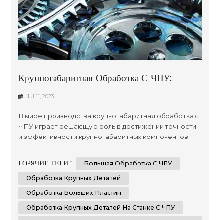
Крупногабаритная Обработка С ЧПУ:
Достижение Точности И Эффективности
Jul 11, 2023
Производства
В мире производства крупногабаритная обработка с
ЧПУ играет решающую роль в достижении точности
и эффективности крупногабаритных компонентов.
Этот передовой процесс обработки использует
технологию числового программного управления
ГОРЯЧИЕ ТЕГИ :
Большая Обработка С ЧПУ
(ЧПУ) для формирования и резки материалов с
непревзойденной точностью. Отрасли, требующие
Обработка Крупных Деталей
производства негабаритных деталей, пластин или
Обработка Больших Пластин
компонентов, полагаются на возмо...
Обработка Крупных Деталей На Станке С ЧПУ