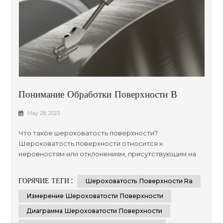
Понимание Обработки Поверхности В
Производстве: Подробное Руководство
May 28, 2023
Что такое шероховатость поверхности?
Шероховатость поверхности относится к
неровностям или отклонениям, присутствующим на
поверхности материала после его механической
обработки, шлифовки или отделки. Крайне важно
ГОРЯЧИЕ ТЕГИ :
Шероховатость Поверхности Ra
измерять и контролировать шероховатость
поверхности, так как она напрямую влияет на
Измерение Шероховатости Поверхности
функциональность, эстетику и производительность
Диаграмма Шероховатости Поверхности
компонента. Измерения шероховатости