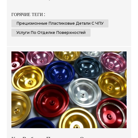
материалы и новейшие передовые технологии для
создания нестандартных и доступных решений,
ГОРЯЧИЕ ТЕГИ :
отвечающих требованиям наших клиентов в самых
Прецизионные Пластиковые Детали С ЧПУ
разных отраслях, таких как автомобилестроение,
производство медицинского оборудования,
Услуги По Отделке Поверхностей
электроники и упаковки. Наш опыт заключается в
оказ...