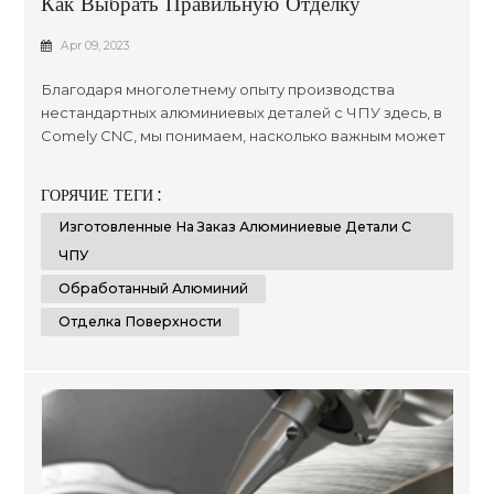
Как Выбрать Правильную Отделку
Поверхности Для Обработанного
Apr 09, 2023
Алюминия?
Благодаря многолетнему опыту производства
нестандартных алюминиевых деталей с ЧПУ здесь, в
Comely CNC, мы понимаем, насколько важным может
быть выбор правильной обработки поверхности ,
когда речь идет о сроке службы продукта, а также об
ГОРЯЧИЕ ТЕГИ :
общих стандартах презентации. со временем для
Изготовленные На Заказ Алюминиевые Детали С
клиентов, которые ищут широкий спектр
оптимизированных результатов, независимо от
ЧПУ
размера или сложности их проектов, ...
Обработанный Алюминий
Отделка Поверхности