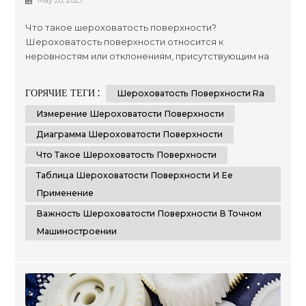
May 28, 2023
Что такое шероховатость поверхности?
Шероховатость поверхности относится к
неровностям или отклонениям, присутствующим на
поверхности материала после его механической
обработки, шлифовки или отделки. Крайне важно
ГОРЯЧИЕ ТЕГИ :
Шероховатость Поверхности Ra
измерять и контролировать шероховатость
поверхности, так как она напрямую влияет на
Измерение Шероховатости Поверхности
функциональность, эстетику и производительность
Диаграмма Шероховатости Поверхности
компонента. Измерения шероховатости
Что Такое Шероховатость Поверхности
поверхности п...
Таблица Шероховатости Поверхности И Ее
Применение
Важность Шероховатости Поверхности В Точном
Машиностроении