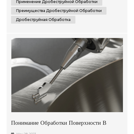
Применение Дробеструйной Обработки
Преимущества Дробеструйной Обработки
Дробеструйная Обработка
Понимание Обработки Поверхности В
Производстве: Подробное Руководство