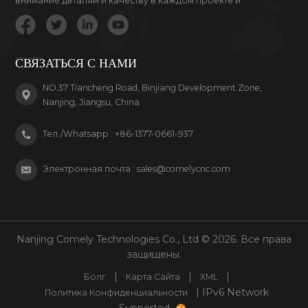
внимание деталям и качеству в каждом проекте и
продукте, за который мы беремся.
СВЯЗАТЬСЯ С НАМИ
NO.37 Tiancheng Road, Binjiang Development Zone,
Nanjing, Jiangsu, China
Тел./Whatsapp :
+86-1377-0661-937
Электронная почта :
sales@comelycnc.com
Nanjing Comely Technologies Co., Ltd © 2026. Все права
защищены.
|
|
|
Болг
Карта Сайта
XML
| IPv6 Network
Политика Конфиденциальности
Supported