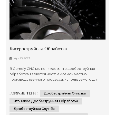
Бисероструйная Обработка
Apr 23, 2023
В Comely CNC мы понимаем, что дробеструйная
обработка является неотъемлемой частью
производственного процесса, используемого для
подготовки поверхностей к нанесению покрытия или
покраске. В этой статье мы стремимся предоставить
ГОРЯЧИЕ ТЕГИ :
Дробеструйная Очистка
вам исчерпывающее руководство по дробеструйной
очистке с подробным описанием всего, что вам
Что Такое Дробеструйная Обработка
нужно знать для достижения наилучших возможных
Дробеструйная Служба
результатов. Что такое дробеструй...