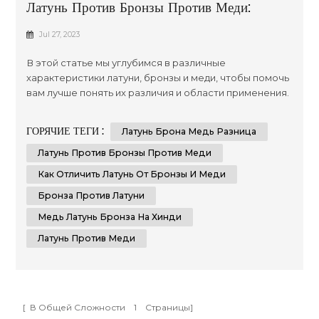
Латунь Против Бронзы Против Меди:
Всестороннее Сравнение
Jul 27, 2023
В этой статье мы углубимся в различные
характеристики латуни, бронзы и меди, чтобы помочь
вам лучше понять их различия и области применения.
Каждый из этих материалов обладает уникальными
свойствами, которые делают их ценными в различных
ГОРЯЧИЕ ТЕГИ :
Латунь Брона Медь Разница
отраслях промышленности и применениях. К концу
этого всестороннего сравнения у вас будет четкое
Латунь Против Бронзы Против Меди
представление о том, когда использовать латунь,
Как Отличить Латунь От Бронзы И Меди
бронзу или медь в ...
Бронза Против Латуни
Медь Латунь Бронза На Хинди
Латунь Против Меди
[ В Общей Сложности
1
Страницы]