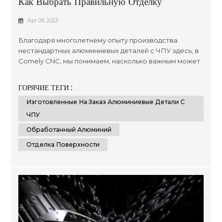
Как Выбрать Правильную Отделку
Поверхности Для Обработанного
Apr 09, 2023
Алюминия?
Благодаря многолетнему опыту производства
нестандартных алюминиевых деталей с ЧПУ здесь, в
Comely CNC, мы понимаем, насколько важным может
быть выбор правильной обработки поверхности ,
когда речь идет о сроке службы продукта, а также об
ГОРЯЧИЕ ТЕГИ :
общих стандартах презентации. со временем для
Изготовленные На Заказ Алюминиевые Детали С
клиентов, которые ищут широкий спектр
оптимизированных результатов, независимо от
ЧПУ
размера или сложности их проектов, ...
Обработанный Алюминий
Отделка Поверхности