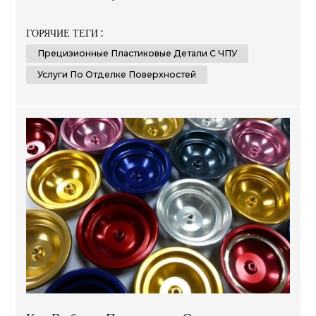
материалы и новейшие передовые технологии для
создания нестандартных и доступных решений,
ГОРЯЧИЕ ТЕГИ :
отвечающих требованиям наших клиентов в самых
Прецизионные Пластиковые Детали С ЧПУ
разных отраслях, таких как автомобилестроение,
производство медицинского оборудования,
Услуги По Отделке Поверхностей
электроники и упаковки. Наш опыт заключается в
оказ...