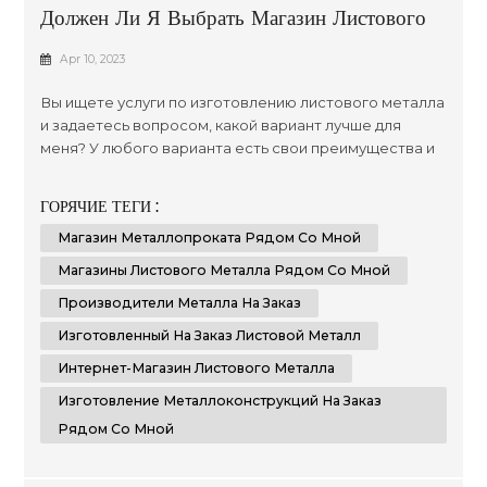
Должен Ли Я Выбрать Магазин Листового
Металла Рядом Со Мной Или Интернет-
Apr 10, 2023
Магазин Листового Металла
Вы ищете услуги по изготовлению листового металла
и задаетесь вопросом, какой вариант лучше для
меня? У любого варианта есть свои преимущества и
недостатки; в конечном счете, решение сводится к
вашим индивидуальным требованиям и
ГОРЯЧИЕ ТЕГИ :
предпочтениям. В этом эссе мы сравним и
Магазин Металлопроката Рядом Со Мной
сопоставим преимущества выбора местного
магазина листового металла по сравнению с
Магазины Листового Металла Рядом Со Мной
интернет-магазином листового металла. Кроме
Производители Металла На Заказ
того,...
Изготовленный На Заказ Листовой Металл
Интернет-Магазин Листового Металла
Изготовление Металлоконструкций На Заказ
Рядом Со Мной