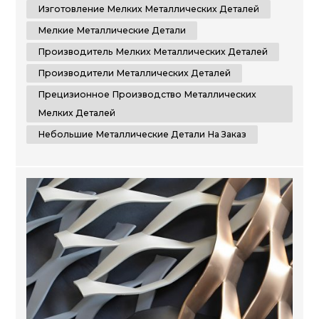
Изготовление Мелких Металлических Деталей
металлические детали, отвечающие вашим
конкретным требованиям. Comely CNC
Мелкие Металлические Детали
специализируется на услугах по изготовлению
Производитель Мелких Металлических Деталей
листового металла. Мы...
Производители Металлических Деталей
Прецизионное Производство Металлических
Мелких Деталей
Небольшие Металлические Детали На Заказ