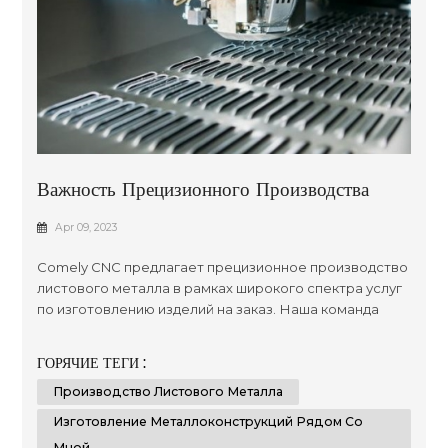
Важность Прецизионного Производства
Листового Металла
Apr 09, 2023
Comely CNC предлагает прецизионное производство
листового металла в рамках широкого спектра услуг
по изготовлению изделий на заказ. Наша команда
стремится предоставлять качественные
инженерные и производственные решения с
ГОРЯЧИЕ ТЕГИ :
использованием передовых технологий,
Производство Листового Металла
обеспечивая высочайший уровень точности в
каждом требуемом вами проекте. Мы стремимся к
Изготовление Металлоконструкций Рядом Со
достижению превосходных результатов, используя
Мной