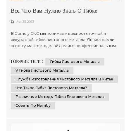
Все, Что Вам Нужно Знать О Гибке
Листового Металла
Apr 23, 2023
В Comely CNC мы понимаем важность точной и
аккуратной гибки листового металла. Являетесь ли
вы энтузиастом-сделай сам или профессиональным
слесарем, знание методов и советов по гибке
листового металла поможет вам добиться
ГОРЯЧИЕ ТЕГИ :
Гибка Листового Металла
безупречного результата. В этом всеобъемлющем
руководстве мы предоставим вам пошаговые
V Гибка Листового Металла
инструкции и важные советы о том, как точно и
Служба Изготовления Листового Металла В Китае
аккуратно согнуть листовой металл. Что такое ...
Что Такое Гибка Листового Металла?
Различные Методы Гибки Листового Металла
Советы По Изгибу