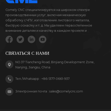
Comely CNC специализируется на широком спектре
производственных услуг, включая механическую
обработку с ЧПУ, изготовление листового металла,
быструю оснастку и т. д. Мы уделяем первостепенное
внимание деталям и качеству в каждом проекте и
продукте, за который мы беремся.
СВЯЗАТЬСЯ С НАМИ
NO.37 Tiancheng Road, Binjiang Development Zone,
Nanjing, Jiangsu, China
Тел./Whatsapp :
+86-1377-0661-937
Электронная почта :
sales@comelycnc.com