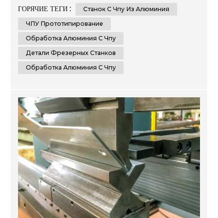
включает использование станков с числовым
ГОРЯЧИЕ ТЕГИ :
Станок С Чпу Из Алюминия
программным управлением (ЧПУ) для создания
точных индивидуальных деталей из различных
ЧПУ Прототипирование
материалов. Благодаря возможности производить
Обработка Алюминия С Чпу
высокоточные и воспроизводимые...
Детали Фрезерных Станков
Обработка Алюминия С Чпу