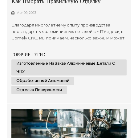
Как Выбрать Правильную Отделку
Поверхности Для Обработанного
Apr 09, 2023
Алюминия?
Благодаря многолетнему опыту производства
нестандартных алюминиевых деталей с ЧПУ здесь, в
Comely CNC, мы понимаем, насколько важным может
быть выбор правильной обработки поверхности ,
когда речь идет о сроке службы продукта, а также об
ГОРЯЧИЕ ТЕГИ :
общих стандартах презентации. со временем для
Изготовленные На Заказ Алюминиевые Детали С
клиентов, которые ищут широкий спектр
оптимизированных результатов, независимо от
ЧПУ
размера или сложности их проектов, ...
Обработанный Алюминий
Отделка Поверхности