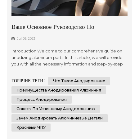
Ваше Основное Руководство По
Анодированию Алюминиевых Деталей
Jul 09, 2023
Introduction Welcome to our comprehensive guide on
anodizing aluminum parts. In this article, we will provide
you with all the necessary information and step-by-step
instructions to help you understand and implement the
process of anodizing aluminum parts effectively.
ГОРЯЧИЕ ТЕГИ :
Что Такое Анодирование
Whether you are a beginner or an experienced individual
in the world of metalworking, this guide aims to assist you
Преимущества Анодирования Алюминия
in achieving th...
Процесс Анодирования
Советы По Успешному Анодированию
Зачем Анодировать Алюминиевые Детали
Красивый ЧПУ