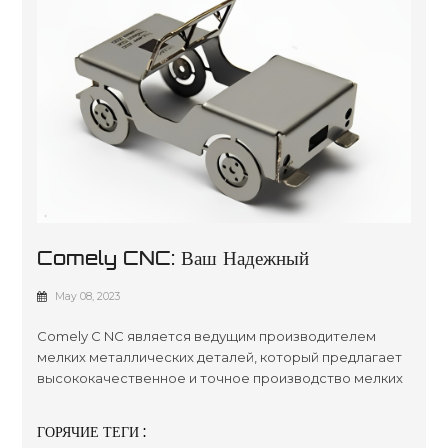
Comely CNC: Ваш Надежный
Производитель Мелких Металлических
May 08, 2023
Деталей
Comely C NC является ведущим производителем
мелких металлических деталей, который предлагает
высококачественное и точное производство мелких
металлических деталей. Благодаря нашему
обширному опыту и передовым технологиям, мы
ГОРЯЧИЕ ТЕГИ :
можем изготовить на заказ небольшие