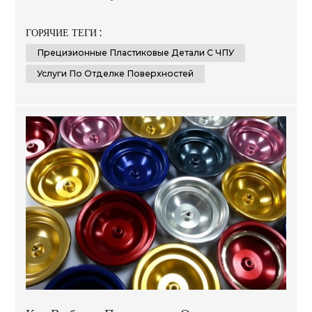
материалы и новейшие передовые технологии для
создания нестандартных и доступных решений,
ГОРЯЧИЕ ТЕГИ :
отвечающих требованиям наших клиентов в самых
Прецизионные Пластиковые Детали С ЧПУ
разных отраслях, таких как автомобилестроение,
производство медицинского оборудования,
Услуги По Отделке Поверхностей
электроники и упаковки. Наш опыт заключается в
оказ...