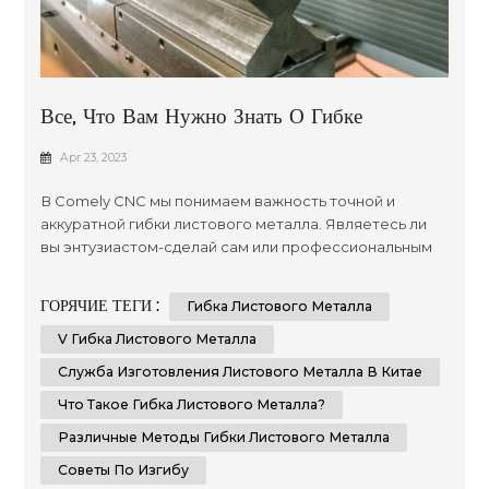
Все, Что Вам Нужно Знать О Гибке
Листового Металла
Apr 23, 2023
В Comely CNC мы понимаем важность точной и
аккуратной гибки листового металла. Являетесь ли
вы энтузиастом-сделай сам или профессиональным
слесарем, знание методов и советов по гибке
листового металла поможет вам добиться
ГОРЯЧИЕ ТЕГИ :
Гибка Листового Металла
безупречного результата. В этом всеобъемлющем
руководстве мы предоставим вам пошаговые
V Гибка Листового Металла
инструкции и важные советы о том, как точно и
Служба Изготовления Листового Металла В Китае
аккуратно согнуть листовой металл. Что такое ...
Что Такое Гибка Листового Металла?
Различные Методы Гибки Листового Металла
Советы По Изгибу