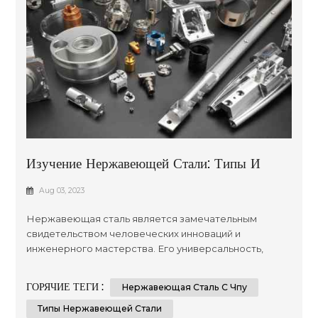
Изучение Нержавеющей Стали: Типы И
Применение При Обработке На Станках С
Aug 03, 2023
ЧПУ И Производстве Листового Металла
Нержавеющая сталь является замечательным
свидетельством человеческих инноваций и
инженерного мастерства. Его универсальность,
долговечность и коррозионная стойкость позволили
ему найти множество применений в различных
ГОРЯЧИЕ ТЕГИ :
Нержавеющая Сталь С Чпу
отраслях промышленности. В этой статье мы
отправимся в путешествие, чтобы проанализировать
Типы Нержавеющей Стали