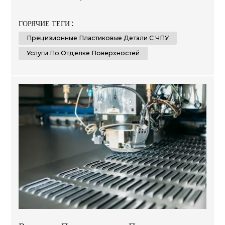
материалы и новейшие передовые технологии для
создания нестандартных и доступных решений,
ГОРЯЧИЕ ТЕГИ :
отвечающих требованиям наших клиентов в самых
Прецизионные Пластиковые Детали С ЧПУ
разных отраслях, таких как автомобилестроение,
производство медицинского оборудования,
Услуги По Отделке Поверхностей
электроники и упаковки. Наш опыт заключается в
оказ...