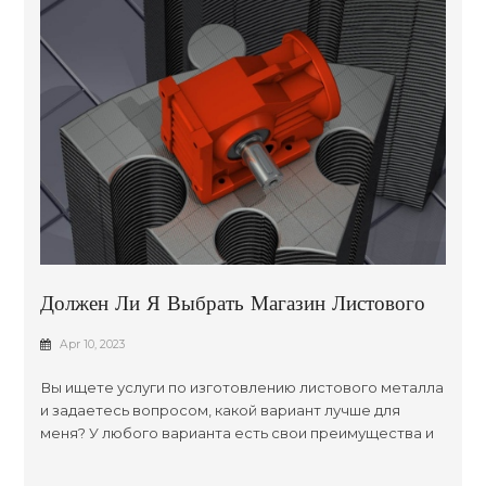
Должен Ли Я Выбрать Магазин Листового
Металла Рядом Со Мной Или Интернет-
Apr 10, 2023
Магазин Листового Металла
Вы ищете услуги по изготовлению листового металла
и задаетесь вопросом, какой вариант лучше для
меня? У любого варианта есть свои преимущества и
недостатки; в конечном счете, решение сводится к
вашим индивидуальным требованиям и