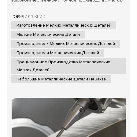
высококачественное и точное производство мелких
металлических деталей. Благодаря нашему
обширному опыту и передовым технологиям, мы
ГОРЯЧИЕ ТЕГИ :
можем изготовить на заказ небольшие
Изготовление Мелких Металлических Деталей
металлические детали, отвечающие вашим
конкретным требованиям. Comely CNC
Мелкие Металлические Детали
специализируется на услугах по изготовлению
Производитель Мелких Металлических Деталей
листового металла. Мы...
Производители Металлических Деталей
Прецизионное Производство Металлических
Мелких Деталей
Небольшие Металлические Детали На Заказ