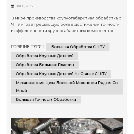
Достижение Точности И Эффективности
Jul 11, 2023
Производства
В мире производства крупногабаритная обработка с
ЧПУ играет решающую роль в достижении точности
и эффективности крупногабаритных компонентов.
Этот передовой процесс обработки использует
технологию числового программного управления
ГОРЯЧИЕ ТЕГИ :
Большая Обработка С ЧПУ
(ЧПУ) для формирования и резки материалов с
непревзойденной точностью. Отрасли, требующие
Обработка Крупных Деталей
производства негабаритных деталей, пластин или
Обработка Больших Пластин
компонентов, полагаются на возмо...
Обработка Крупных Деталей На Станке С ЧПУ
Механические Цеха Большой Мощности Рядом Со
Мной
Большая Точность Обработки