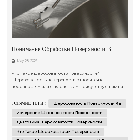
Понимание Обработки Поверхности В
Производстве: Подробное Руководство
May 28, 2023
Что такое шероховатость поверхности?
Шероховатость поверхности относится к
неровностям или отклонениям, присутствующим на
поверхности материала после его механической
обработки, шлифовки или отделки. Крайне важно
ГОРЯЧИЕ ТЕГИ :
Шероховатость Поверхности Ra
измерять и контролировать шероховатость
поверхности, так как она напрямую влияет на
Измерение Шероховатости Поверхности
функциональность, эстетику и производительность
Диаграмма Шероховатости Поверхности
компонента. Измерения шероховатости
Что Такое Шероховатость Поверхности
поверхности п...