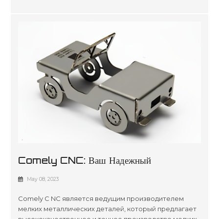
Comely CNC: Ваш Надежный
Производитель Мелких Металлических
May 08, 2023
Деталей
Comely C NC является ведущим производителем
мелких металлических деталей, который предлагает