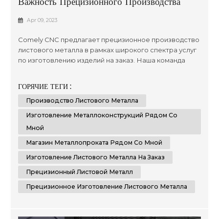
Важность Прецизионного Производства
Листового Металла
Apr 09, 2023
Comely CNC предлагает прецизионное производство
листового металла в рамках широкого спектра услуг
по изготовлению изделий на заказ. Наша команда
стремится предоставлять качественные
инженерные и производственные решения с
ГОРЯЧИЕ ТЕГИ :
использованием передовых технологий,
Производство Листового Металла
обеспечивая высочайший уровень точности в
каждом требуемом вами проекте. Мы стремимся к
Изготовление Металлоконструкций Рядом Со
достижению превосходных результатов, используя
Мной
передо...
Магазин Металлопроката Рядом Со Мной
Изготовление Листового Металла На Заказ
Прецизионный Листовой Металл
Прецизионное Изготовление Листового Металла