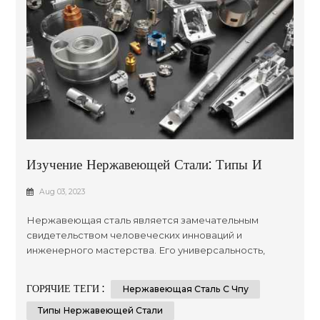
Изучение Нержавеющей Стали: Типы И
Применение При Обработке На Станках С
Aug 03, 2023
ЧПУ И Производстве Листового Металла
Нержавеющая сталь является замечательным
свидетельством человеческих инноваций и
инженерного мастерства. Его универсальность,
долговечность и коррозионная стойкость позволили
ему найти множество применений в различных
ГОРЯЧИЕ ТЕГИ :
Нержавеющая Сталь С Чпу
отраслях промышленности. В этой статье мы
отправимся в путешествие, чтобы проанализировать
Типы Нержавеющей Стали