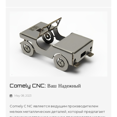
Comely CNC: Ваш Надежный
Производитель Мелких Металлических
May 08, 2023
Деталей
Comely C NC является ведущим производителем
мелких металлических деталей, который предлагает