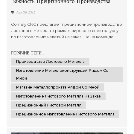
Важность Прецизионного Производства
Листового Металла
Apr 09, 2023
Comely CNC предлагает прецизионное производство
листового металла в рамках широкого спектра услуг
по изготовлению изделий на заказ. Наша команда
стремится предоставлять качественные
инженерные и производственные решения с
ГОРЯЧИЕ ТЕГИ :
использованием передовых технологий,
Производство Листового Металла
обеспечивая высочайший уровень точности в
каждом требуемом вами проекте. Мы стремимся к
Изготовление Металлоконструкций Рядом Со
достижению превосходных результатов, используя
Мной
передо...
Магазин Металлопроката Рядом Со Мной
Изготовление Листового Металла На Заказ
Прецизионный Листовой Металл
Прецизионное Изготовление Листового Металла