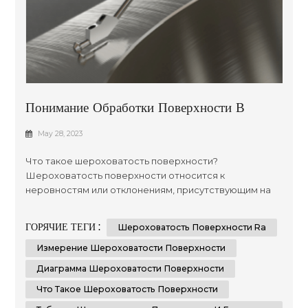
Понимание Обработки Поверхности В
Производстве: Подробное Руководство
May 28, 2023
Что такое шероховатость поверхности?
Шероховатость поверхности относится к
неровностям или отклонениям, присутствующим на
поверхности материала после его механической
обработки, шлифовки или отделки. Крайне важно
ГОРЯЧИЕ ТЕГИ :
Шероховатость Поверхности Ra
измерять и контролировать шероховатость
поверхности, так как она напрямую влияет на
Измерение Шероховатости Поверхности
функциональность, эстетику и производительность
Диаграмма Шероховатости Поверхности
компонента. Измерения шероховатости
Что Такое Шероховатость Поверхности
поверхности п...