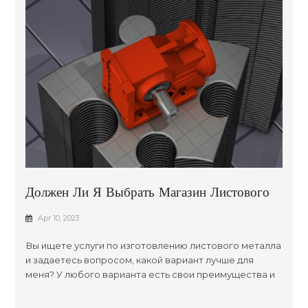
Должен Ли Я Выбрать Магазин Листового
Металла Рядом Со Мной Или Интернет-
Apr 10, 2023
Магазин Листового Металла
Вы ищете услуги по изготовлению листового металла
и задаетесь вопросом, какой вариант лучше для
меня? У любого варианта есть свои преимущества и
недостатки; в конечном счете, решение сводится к
вашим индивидуальным требованиям и