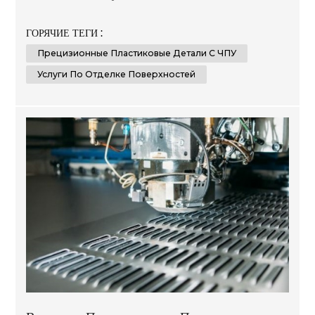
материалы и новейшие передовые технологии для
создания нестандартных и доступных решений,
ГОРЯЧИЕ ТЕГИ :
отвечающих требованиям наших клиентов в самых
Прецизионные Пластиковые Детали С ЧПУ
разных отраслях, таких как автомобилестроение,
производство медицинского оборудования,
Услуги По Отделке Поверхностей
электроники и упаковки. Наш опыт заключается в
оказ...