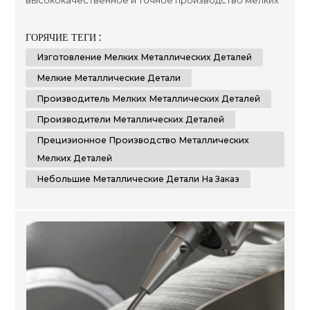
высококачественное и точное производство мелких
металлических деталей. Благодаря нашему
обширному опыту и передовым технологиям, мы
ГОРЯЧИЕ ТЕГИ :
можем изготовить на заказ небольшие
Изготовление Мелких Металлических Деталей
металлические детали, отвечающие вашим
конкретным требованиям. Comely CNC
Мелкие Металлические Детали
специализируется на услугах по изготовлению
Производитель Мелких Металлических Деталей
листового металла. Мы...
Производители Металлических Деталей
Прецизионное Производство Металлических
Мелких Деталей
Небольшие Металлические Детали На Заказ