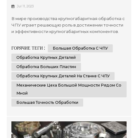
Достижение Точности И Эффективности
Jul 11, 2023
Производства
В мире производства крупногабаритная обработка с
ЧПУ играет решающую роль в достижении точности
и эффективности крупногабаритных компонентов.
Этот передовой процесс обработки использует
технологию числового программного управления
ГОРЯЧИЕ ТЕГИ :
Большая Обработка С ЧПУ
(ЧПУ) для формирования и резки материалов с
непревзойденной точностью. Отрасли, требующие
Обработка Крупных Деталей
производства негабаритных деталей, пластин или
Обработка Больших Пластин
компонентов, полагаются на возмо...
Обработка Крупных Деталей На Станке С ЧПУ
Механические Цеха Большой Мощности Рядом Со
Мной
Большая Точность Обработки