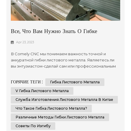
Все, Что Вам Нужно Знать О Гибке
Листового Металла
Apr 23, 2023
В Comely CNC мы понимаем важность точной и
аккуратной гибки листового металла. Являетесь ли
вы энтузиастом-сделай сам или профессиональным
слесарем, знание методов и советов по гибке
листового металла поможет вам добиться
ГОРЯЧИЕ ТЕГИ :
Гибка Листового Металла
безупречного результата. В этом всеобъемлющем
руководстве мы предоставим вам пошаговые
V Гибка Листового Металла
инструкции и важные советы о том, как точно и
Служба Изготовления Листового Металла В Китае
аккуратно согнуть листовой металл. Что такое ...
Что Такое Гибка Листового Металла?
Различные Методы Гибки Листового Металла
Советы По Изгибу