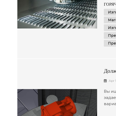
прои
ГОРЯЧ
техно
Изг
каждо
Маг
прево
Изг
Пре
Пре
Долж
Рядо
Apr 
Мета
Вы ищ
задае
вариа
счете