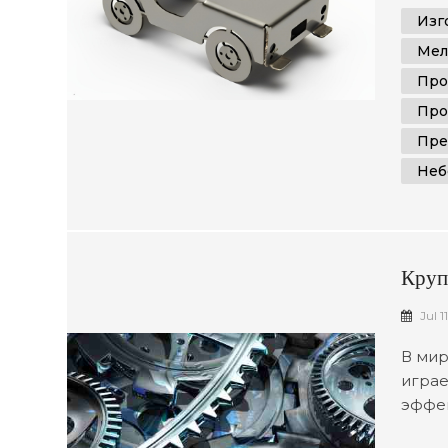
небол
Изг
конкр
Мел
услуг
Про
Про
Пре
Неб
Круп
Точн
Jul 1
В мир
играе
эффек
перед