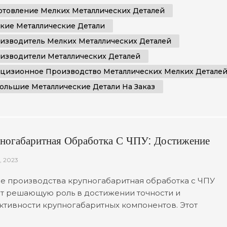
ьшие металлические детали, отвечающие вашим
отовление Мелких Металлических Деталей
етным требованиям. Comely CNC специализируется на
кие Металлические Детали
ах по изготовлению листового металла. Мы...
изводитель Мелких Металлических Деталей
изводители Металлических Деталей
цизионное Производство Металлических Мелких Детале
ольшие Металлические Детали На Заказ
ногабаритная Обработка С ЧПУ: Достижение
ости И Эффективности Производства
1, 2023
е производства крупногабаритная обработка с ЧПУ
т решающую роль в достижении точности и
тивности крупногабаритных компонентов. Этот
овой процесс обработки использует технологию