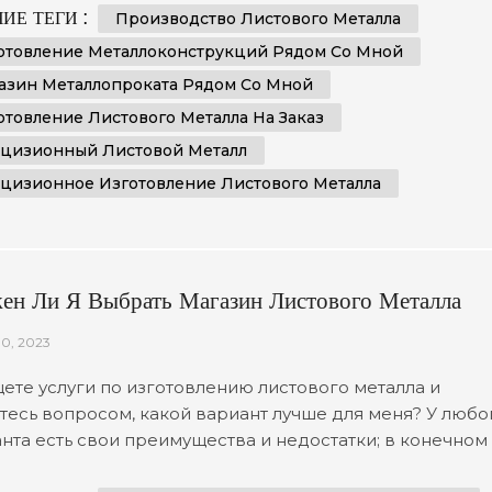
зводственные решения с использованием передовых
ИЕ ТЕГИ :
Производство Листового Металла
логий, обеспечивая высочайший уровень точности в
отовление Металлоконструкций Рядом Со Мной
м требуемом вами проекте. Мы стремимся к достиже
азин Металлопроката Рядом Со Мной
сходных результатов, используя передо...
отовление Листового Металла На Заказ
цизионный Листовой Металл
цизионное Изготовление Листового Металла
ен Ли Я Выбрать Магазин Листового Металла
м Со Мной Или Интернет-Магазин Листового
10, 2023
лла
ете услуги по изготовлению листового металла и
тесь вопросом, какой вариант лучше для меня? У любо
нта есть свои преимущества и недостатки; в конечном
, решение сводится к вашим индивидуальным