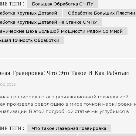
вого программного управления (ЧПУ) для формирова
ИЕ ТЕГИ :
Большая Обработка С ЧПУ
ки материалов с непревзойденной точностью. Отрасли
аботка Крупных Деталей
Обработка Больших Пластин
ющие производства негабаритных деталей, пластин и
аботка Крупных Деталей На Станке С ЧПУ
нентов, полагаются на возмо...
анические Цеха Большой Мощности Рядом Со Мной
ьшая Точность Обработки
рная Гравировка: Что Это Такое И Как Работает
02, 2023
ная гравировка стала революционной технологией,
ая произвела революцию в мире точной маркировки 
нализации. В этой подробной статье мы углубимся в
ательный мир лазерной гравировки, изучая ее сложну
у и разнообразные применения. Благодаря глубокому
ИЕ ТЕГИ :
Что Такое Лазерная Гравировка
анию этого передового процесса вы будете лучше