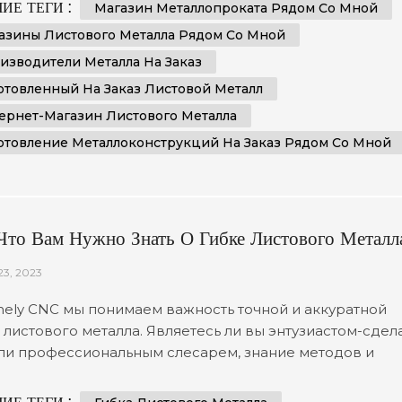
ваниям и предпочтениям. В этом эссе мы сравним и
ИЕ ТЕГИ :
Магазин Металлопроката Рядом Со Мной
тавим преимущества выбора местного магазина
азины Листового Металла Рядом Со Мной
вого металла по сравнению с интернет-магазином
изводители Металла На Заказ
вого металла. Кроме того,...
отовленный На Заказ Листовой Металл
ернет-Магазин Листового Металла
отовление Металлоконструкций На Заказ Рядом Со Мной
 Что Вам Нужно Знать О Гибке Листового Металл
23, 2023
ely CNC мы понимаем важность точной и аккуратной
 листового металла. Являетесь ли вы энтузиастом-сдел
ли профессиональным слесарем, знание методов и
ов по гибке листового металла поможет вам добиться
речного результата. В этом всеобъемлющем руководс
ИЕ ТЕГИ :