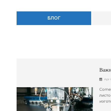
БЛОГ
Важн
Мета
Apr 
Comel
листо
изгот
предо