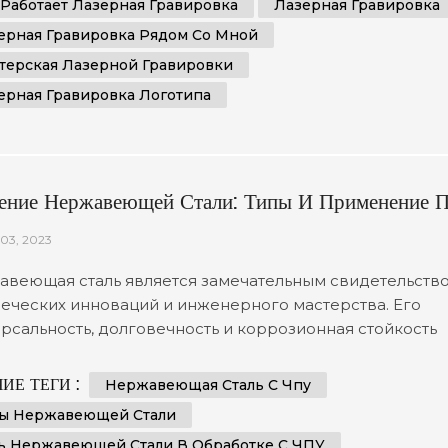
 Работает Лазерная Гравировка
Лазерная Гравировка
товлены к использованию его потенциала для ваших
ерная Гравировка Рядом Со Мной
тных нужд. 1....
терская Лазерной Гравировки
ерная Гравировка Логотипа
ение Нержавеющей Стали: Типы И Применение 
ботке На Станках С ЧПУ И Производстве
03, 2023
ового Металла
веющая сталь является замечательным свидетельств
еческих инноваций и инженерного мастерства. Его
рсальность, долговечность и коррозионная стойкость
лили ему найти множество применений в различных
лях промышленности. В этой статье мы отправимся в
ИЕ ТЕГИ :
Нержавеющая Сталь С Чпу
ествие, чтобы проанализировать типы нержавеющей
ы Нержавеющей Стали
 и углубиться в ее неотъемлемую роль в механической
ь Нержавеющей Стали В Обработке С ЧПУ