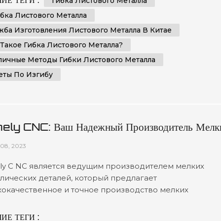
Гибка Листового Металла
едоставим вам пошаговые инструкции и важные сове
ибка Листового Металла
, как точно и аккуратно согнуть листовой металл. Что та
жба Изготовления Листового Металла В Китае
 Такое Гибка Листового Металла?
личные Методы Гибки Листового Металла
еты По Изгибу
ly CNC: Ваш Надежный Производитель Мелк
ллических Деталей
08, 2023
y C NC является ведущим производителем мелких
лических деталей, который предлагает
окачественное и точное производство мелких
лических деталей. Благодаря нашему обширному опыт
овым технологиям, мы можем изготовить на заказ
ИЕ ТЕГИ :