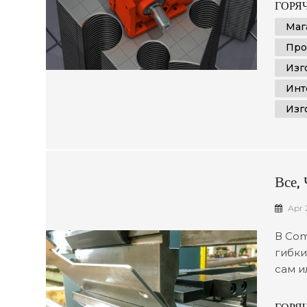
требо
ГОРЯЧ
сопос
Маг
листо
Про
листо
Изг
Инт
Изг
Все,
Apr 
В Com
гибки
сам и
совет
безуп
ГОРЯЧ